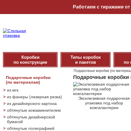
Работаем с тиражами от 
Коробки
Типы коробок
по конструкции
и пакетов
по
Подарочные коробки (по материа
Подарочные коробки 
Подарочные коробки
(по материалам)
>
из мгк
>
из фанеры (лазерная резка)
Эксклюзивная подарочная
упаковка под набор
>
из дизайнерского картона
кожгалантереи
>
обтянутые кожзаменителем
>
обтянутые дизайнерской
бумагой
>
обтянутые полиграфией