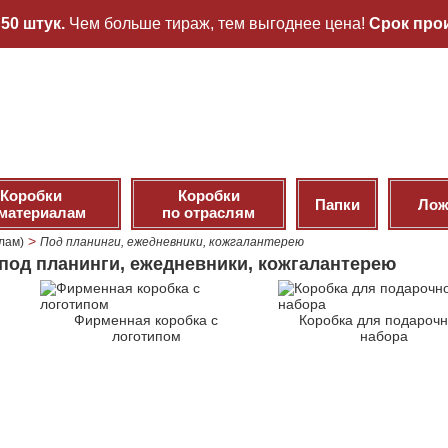
50 штук.
Чем больше тираж, тем выгоднее цена!
Срок прои
Коробки
Коробки
Папки
Лож
 материалам
по отраслям
>
лам)
Под планинги, ежедневники, кожгалантерею
под планинги, ежедневники, кожгалантерею
Фирменная коробка с
Коробка для подарочн
логотипом
набора