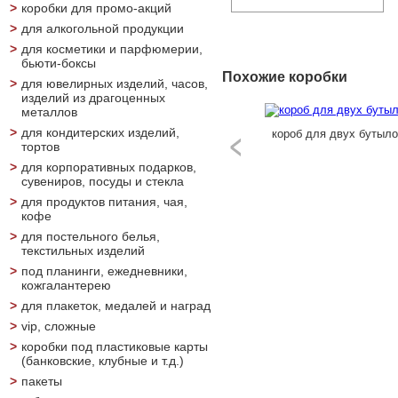
>
коробки для промо-акций
>
для алкогольной продукции
>
для косметики и парфюмерии,
бьюти-боксы
Похожие коробки
>
для ювелирных изделий, часов,
изделий из драгоценных
металлов
>
для кондитерских изделий,
короб для двух бутылок
футляр для двух бу
двух бутылок
тортов
ина
>
для корпоративных подарков,
сувениров, посуды и стекла
>
для продуктов питания, чая,
кофе
>
для постельного белья,
текстильных изделий
>
под планинги, ежедневники,
кожгалантерею
>
для плакеток, медалей и наград
>
vip, сложные
>
коробки под пластиковые карты
(банковские, клубные и т.д.)
>
пакеты