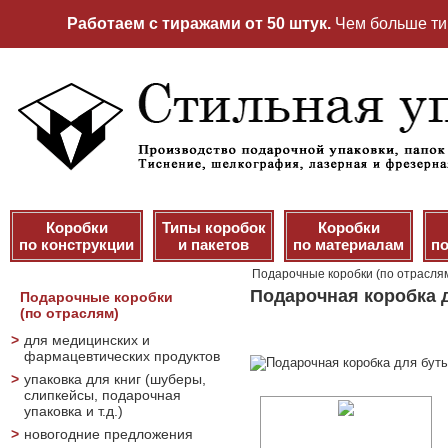
Работаем с тиражами от 50 штук.
Чем больше ти
Коробки
Типы коробок
Коробки
по конструкции
и пакетов
по материалам
по
Подарочные коробки (по отрасля
Подарочная коробка 
Подарочные коробки
(по отраслям)
>
для медицинских и
фармацевтических продуктов
>
упаковка для книг (шуберы,
слипкейсы, подарочная
упаковка и т.д.)
>
новогодние предложения