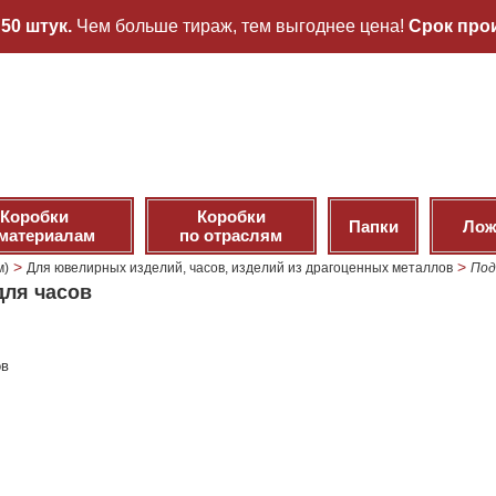
50 штук.
Чем больше тираж, тем выгоднее цена!
Срок прои
Коробки
Коробки
Папки
Лож
 материалам
по отраслям
>
>
м)
Для ювелирных изделий, часов, изделий из драгоценных металлов
Под
для часов