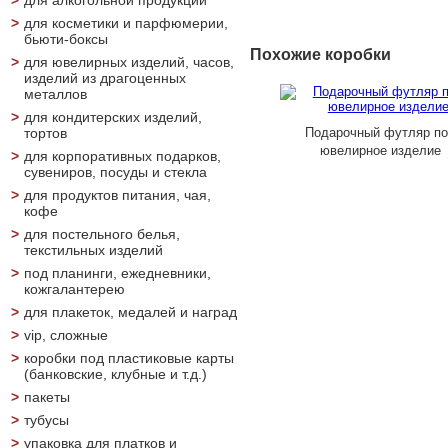
>
для алкогольной продукции
>
для косметики и парфюмерии,
бьюти-боксы
Похожие коробки
>
для ювелирных изделий, часов,
изделий из драгоценных
металлов
>
для кондитерских изделий,
тортов
подарочная коробка для часов
Подарочный футляр по
ювелирное изделие
>
для корпоративных подарков,
сувениров, посуды и стекла
>
для продуктов питания, чая,
кофе
>
для постельного белья,
текстильных изделий
>
под планинги, ежедневники,
кожгалантерею
>
для плакеток, медалей и наград
>
vip, сложные
>
коробки под пластиковые карты
(банковские, клубные и т.д.)
>
пакеты
>
тубусы
>
упаковка для платков и