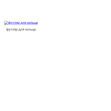
футляр для кольца
картонный футляр с окном под
короб
часы
ювел