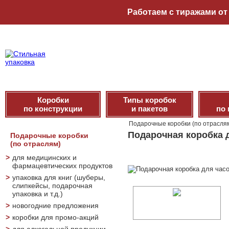
Работаем с тиражами от 
Коробки
Типы коробок
по конструкции
и пакетов
по
Подарочные коробки (по отрасля
Подарочная коробка 
Подарочные коробки
(по отраслям)
>
для медицинских и
фармацевтических продуктов
>
упаковка для книг (шуберы,
слипкейсы, подарочная
упаковка и т.д.)
>
новогодние предложения
>
коробки для промо-акций