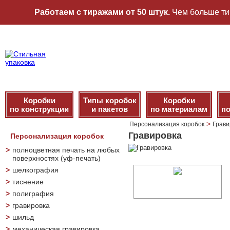
Работаем с тиражами от 50 штук.
Чем больше ти
Коробки
Типы коробок
Коробки
по конструкции
и пакетов
по материалам
по
>
Персонализация коробок
Грави
Гравировка
Персонализация коробок
>
полноцветная печать на любых
поверхностях (уф-печать)
>
шелкография
>
тиснение
>
полиграфия
>
гравировка
>
шильд
>
механическая гравировка