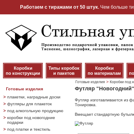
Работаем с тиражами от 50 штук.
Чем больше ти
Коробки
Типы коробок
Коробки
по конструкции
и пакетов
по материалам
по
>
Готовые изделия
Коробки под 
Футляр "Новогодний" 
Готовые изделия
>
плакетки, наградные доски
Футляр изготавливается из ф
>
футляры для плакеток
Тонировка.
>
под алкогольную продукцию
Вмещает стандартную бутылк
>
коробки под новогодние
подарки
>
под платки и текстиль