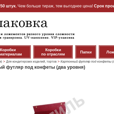
50 штук.
Чем больше тираж, тем выгоднее цена!
Срок прои
Коробки
Коробки
Папки
Лож
 материалам
по отраслям
>
>
м)
Для кондитерских изделий, тортов
Картонный футляр под конфеты (д
й футляр под конфеты (два уровня)