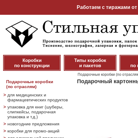
Работаем с тиражами от 
Коробки
Типы коробок
по конструкции
и пакетов
по
Подарочные коробки (по отрасля
Подарочный картонны
Подарочные коробки
(по отраслям)
>
для медицинских и
фармацевтических продуктов
>
упаковка для книг (шуберы,
слипкейсы, подарочная
упаковка и т.д.)
>
новогодние предложения
>
коробки для промо-акций