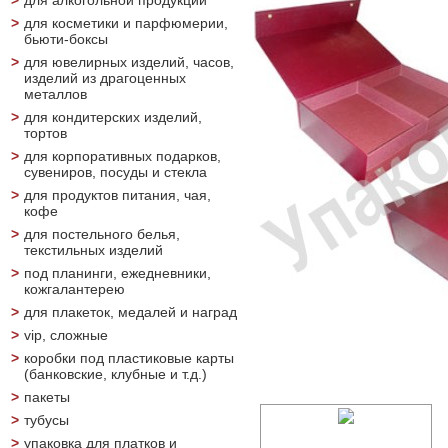
>
для алкогольной продукции
>
для косметики и парфюмерии,
бьюти-боксы
>
для ювелирных изделий, часов,
изделий из драгоценных
металлов
>
для кондитерских изделий,
тортов
>
для корпоративных подарков,
сувениров, посуды и стекла
>
для продуктов питания, чая,
кофе
>
для постельного белья,
текстильных изделий
>
под планинги, ежедневники,
кожгалантерею
>
для плакеток, медалей и наград
>
vip, сложные
>
коробки под пластиковые карты
(банковские, клубные и т.д.)
>
пакеты
>
тубусы
>
упаковка для платков и