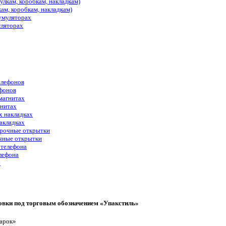
ам, коробкам, накладкам)
уляторах
ефонов
гнитах
акладках
очные открытки
елефона
овки под торговым обозначением «Упакстиль»
арок»