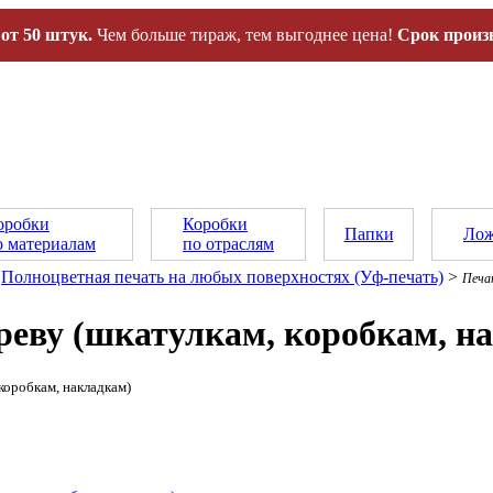
от 50 штук.
Чем больше тираж, тем выгоднее цена!
Срок произв
оробки
Коробки
Папки
Лож
о материалам
по отраслям
Полноцветная печать на любых поверхностях (Уф-печать)
>
Печа
реву (шкатулкам, коробкам, н