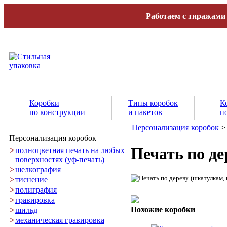
Работаем с тиражами 
Коробки
Типы коробок
К
по конструкции
и пакетов
п
Персонализация коробок
>
Персонализация коробок
Печать по де
>
полноцветная печать на любых
поверхностях (уф-печать)
>
шелкография
>
тиснение
>
полиграфия
>
гравировка
Похожие коробки
>
шильд
>
механическая гравировка