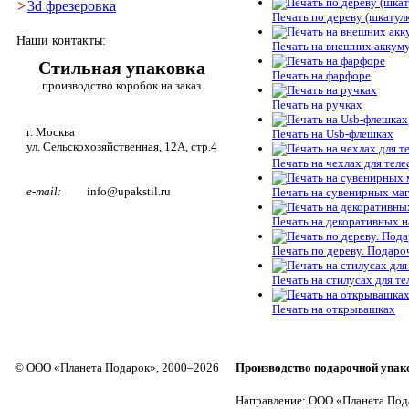
>
3d фрезеровка
Печать по дереву (шкатулк
Наши контакты:
Печать на внешних аккум
Стильная упаковка
Печать на фарфоре
производство коробок на заказ
Печать на ручках
г. Москва
Печать на Usb-флешках
ул. Сельскохозяйственная, 12А, стр.4
Печать на чехлах для тел
e-mail:
info@upakstil.ru
Печать на сувенирных ма
Печать на декоративных н
Печать по дереву. Подар
Печать на стилусах для т
Печать на открывашках
© ООО «Планета Подарок», 2000–2026
Производство подарочной упак
Направление: ООО «Планета Под