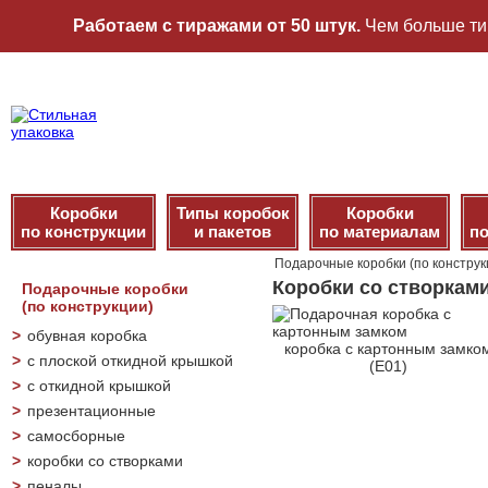
Работаем с тиражами от 50 штук.
Чем больше ти
Коробки
Типы коробок
Коробки
по конструкции
и пакетов
по материалам
по
Подарочные коробки (по конструк
Коробки со створкам
Подарочные коробки
(по конструкции)
>
обувная коробка
коробка с картонным замко
>
с плоской откидной крышкой
(Е01)
>
с откидной крышкой
>
презентационные
>
самосборные
>
коробки со створками
>
пеналы