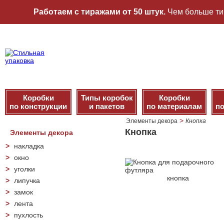
Работаем с тиражами от 50 штук.
Чем больше ти
Коробки
Типы коробок
Коробки
по конструкции
и пакетов
по материалам
по
>
Элементы декора
Кнопка
Кнопка
Элементы декора
>
накладка
>
окно
>
уголки
кнопка
>
липучка
>
замок
>
лента
>
пухлость