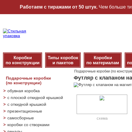
Работаем с тиражами от 50 штук.
Чем больше ти
Коробки
Типы коробок
Коробки
по конструкции
и пакетов
по материалам
по
Подарочные коробки (по конструк
Футляр с клапаном на
Подарочные коробки
(по конструкции)
>
обувная коробка
>
с плоской откидной крышкой
>
с откидной крышкой
>
презентационные
>
самосборные
схема
>
коробки со створками
>
пеналы