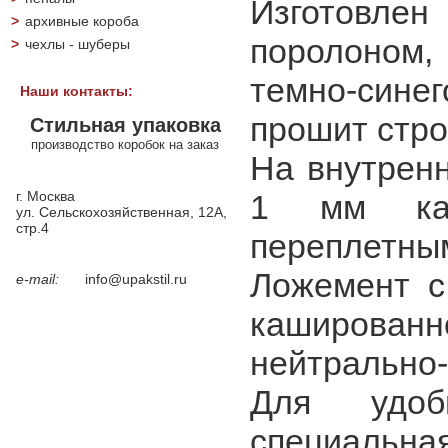
Изготовле
>
архивные короба
поролоном, 
>
чехлы - шуберы
темно-сине
Наши контакты:
прошит стро
Стильная упаковка
производство коробок на заказ
На внутренн
г. Москва
1 мм карт
ул. Сельскохозяйственная, 12А,
стр.4
переплетны
Ложемент с
e-mail:
info@upakstil.ru
каширован
нейтрально-
Для удоб
специальная