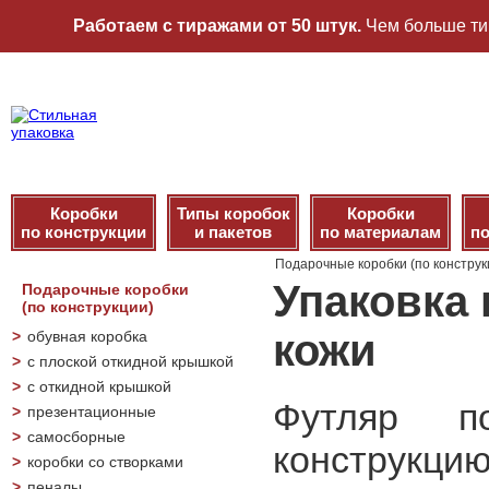
Работаем с тиражами от 50 штук.
Чем больше ти
Коробки
Типы коробок
Коробки
по конструкции
и пакетов
по материалам
по
Подарочные коробки (по конструк
Упаковка 
Подарочные коробки
(по конструкции)
кожи
>
обувная коробка
>
с плоской откидной крышкой
>
с откидной крышкой
Футляр п
>
презентационные
>
самосборные
конструкцию 
>
коробки со створками
>
пеналы